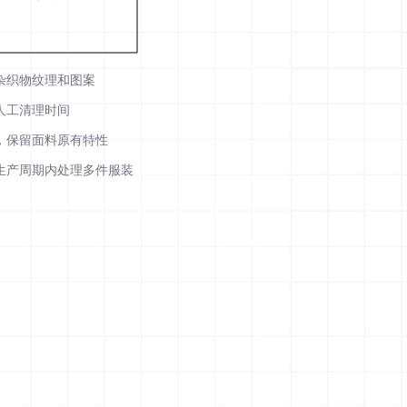
杂织物纹理和图案
人工清理时间
，保留面料原有特性
生产周期内处理多件服装