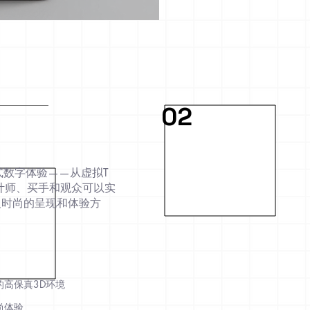
02
式数字体验——从虚拟T
计师、买手和观众可以实
义时尚的呈现和体验方
高保真3D环境
尚体验