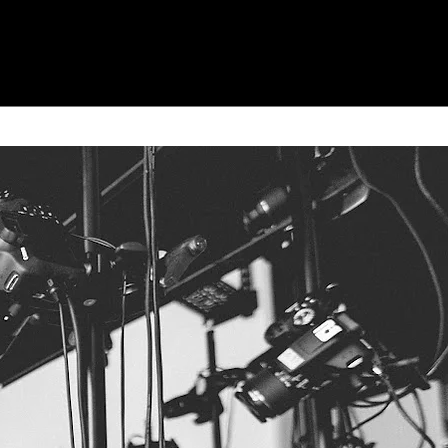
模仿宇宙
关于我们
博客